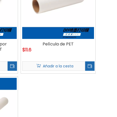
 por
Película de PET
ET
$
11.6
Añadir a la cesta