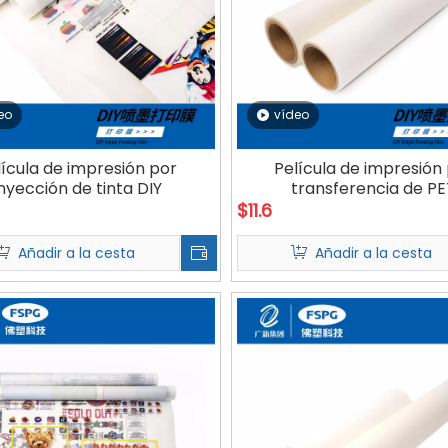
eo
vídeo
lícula de impresión por
Película de impresión
inyección de tinta DIY
transferencia de P
$
11.6
Añadir a la cesta
Añadir a la cesta