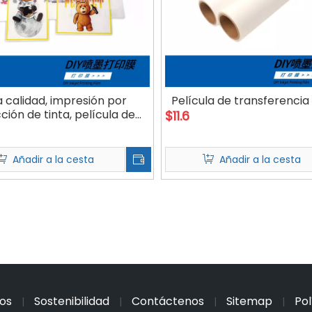
a calidad, impresión por
Película de transferencia
ción de tinta, película de
$
11.6
nsferencia de calor para
mascotas DIY
Añadir a la cesta
Añadir a la cesta
os
Sostenibilidad
Contáctenos
Sitemap
Pol
|
|
|
|