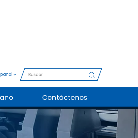
spañol
rano
Contáctenos