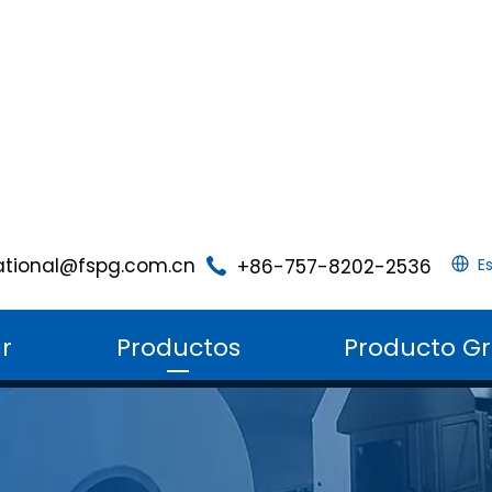
ational@fspg.com.cn
+86-757-8202-2536
E
r
Productos
Producto G