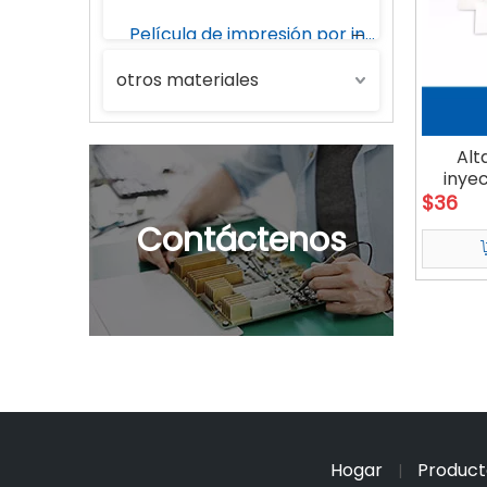
Película de impresión por inyección de tinta DIY
otros materiales
Bolsas para horno (bolsas para asar)
Película de PVC
Alt
inyec
tra
$
36
Virutas del ANIMAL DOMÉSTICO
Contáctenos
Poliuretano
Papel estucado a base de agua
Hogar
Product
|